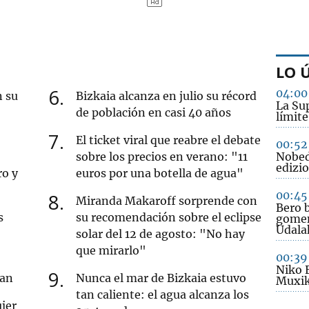
LO 
6
04:00
n su
Bizkaia alcanza en julio su récord
La Sup
de población en casi 40 años
límite
7
El ticket viral que reabre el debate
00:52
sobre los precios en verano: "11
Nobed
edizio
ro y
euros por una botella de agua"
00:45
8
Miranda Makaroff sorprende con
Bero b
s
su recomendación sobre el eclipse
gomen
Udala
solar del 12 de agosto: "No hay
que mirarlo"
00:39
Niko 
9
ran
Nunca el mar de Bizkaia estuvo
Muxik
tan caliente: el agua alcanza los
jer