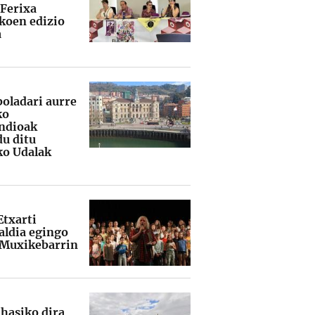
 Ferixa
koen edizio
a
boladari aurre
ko
ndioak
du ditu
ko Udalak
Etxarti
ldia egingo
 Muxikebarrin
 hasiko dira