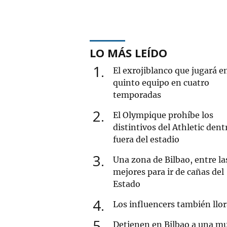
LO MÁS LEÍDO
1
El exrojiblanco que jugará e
quinto equipo en cuatro
temporadas
2
El Olympique prohíbe los
distintivos del Athletic dent
fuera del estadio
3
Una zona de Bilbao, entre la
mejores para ir de cañas del
Estado
4
Los influencers también llo
5
Detienen en Bilbao a una mu