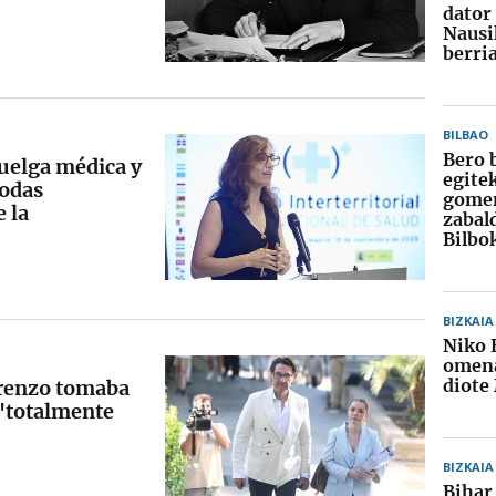
dator
Nausi
berri
BILBAO
Bero 
huelga médica y
egite
todas
gome
 la
zabal
Bilbo
BIZKAIA
Niko 
omena
diote
Lorenzo tomaba
"totalmente
BIZKAIA
Bihar