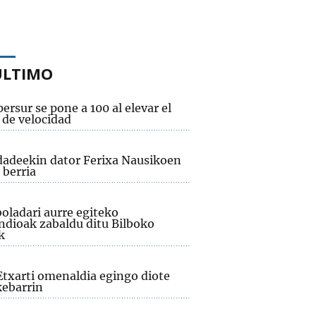
ÚLTIMO
ersur se pone a 100 al elevar el
 de velocidad
adeekin dator Ferixa Nausikoen
 berria
oladari aurre egiteko
dioak zabaldu ditu Bilboko
k
Etxarti omenaldia egingo diote
ebarrin