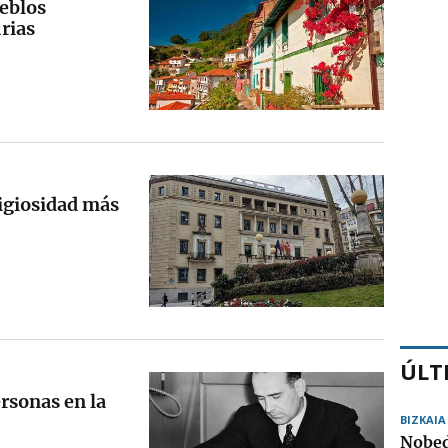
ueblos
rias
tigiosidad más
ÚLT
ersonas en la
BIZKAIA
Nobed