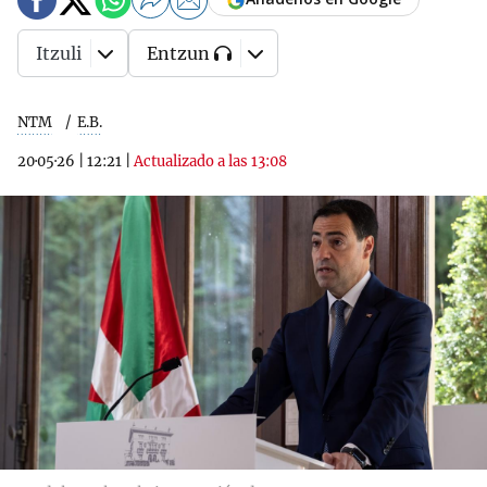
Itzuli
Entzun
NTM
E.B.
20·05·26
|
12:21
|
Actualizado a las 13:08