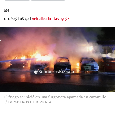
Efe
01·04·25
|
08:42
|
Actualizado a las 09:57
El fuego se inició en una furgoneta aparcada en Zaramillo.
BOMBEROS DE BIZKAIA