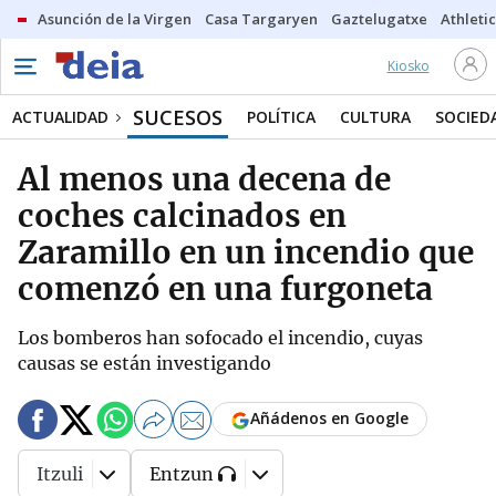
Asunción de la Virgen
Casa Targaryen
Gaztelugatxe
Athletic
Kiosko
SUCESOS
ACTUALIDAD
POLÍTICA
CULTURA
SOCIED
Al menos una decena de
coches calcinados en
Zaramillo en un incendio que
comenzó en una furgoneta
Los bomberos han sofocado el incendio, cuyas
causas se están investigando
Añádenos en Google
Itzuli
Entzun