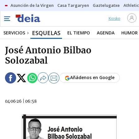
Asunción de la Virgen
Casa Targaryen
Gaztelugatxe
Athletic
Kiosko
ESQUELAS
SERVICIOS
EL TIEMPO
AGENDA
HUMOR
José Antonio Bilbao
Solozabal
Añádenos en Google
04·06·26
|
06:58