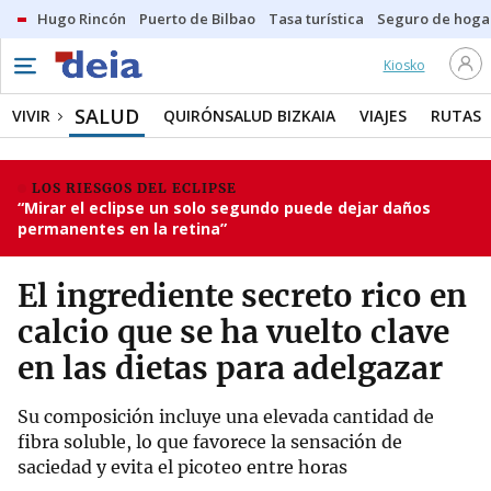
Hugo Rincón
Puerto de Bilbao
Tasa turística
Seguro de hoga
Kiosko
SALUD
VIVIR
QUIRÓNSALUD BIZKAIA
VIAJES
RUTAS
LOS RIESGOS DEL ECLIPSE
“Mirar el eclipse un solo segundo puede dejar daños
permanentes en la retina”
El ingrediente secreto rico en
calcio que se ha vuelto clave
en las dietas para adelgazar
Su composición incluye una elevada cantidad de
fibra soluble, lo que favorece la sensación de
saciedad y evita el picoteo entre horas