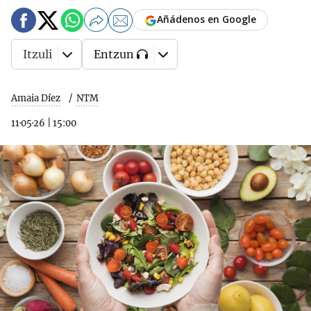
Añádenos en Google
Itzuli
Entzun
Amaia Díez
NTM
11·05·26
|
15:00