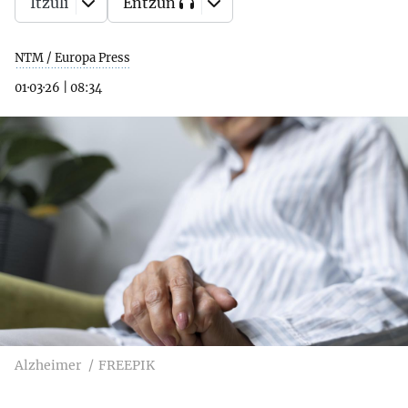
Itzuli
Entzun
NTM / Europa Press
01·03·26
|
08:34
Alzheimer
FREEPIK