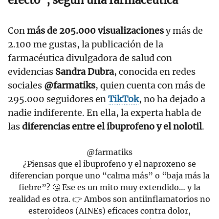
efecto", según una farmacéutica
Con
más de 205.000 visualizaciones
y más de
2.100 me gustas, la publicación de la
farmacéutica divulgadora de salud con
evidencias
Sandra Dubra
, conocida en redes
sociales
@farmatiks
, quien cuenta con más de
295.000 seguidores en
TikTok
, no ha dejado a
nadie indiferente. En ella, la experta habla de
las
diferencias entre el ibuprofeno y el nolotil
.
@farmatiks
¿Piensas que el ibuprofeno y el naproxeno se
diferencian porque uno “calma más” o “baja más la
fiebre”? 🤔 Ese es un mito muy extendido… y la
realidad es otra. 👉 Ambos son antiinflamatorios no
esteroideos (AINEs) eficaces contra dolor,