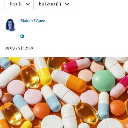
Itzuli
Entzun
Maider López
29·09·25
|
12:08