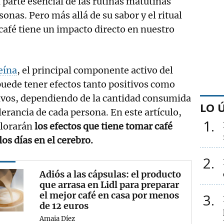
 parte esencial de las rutinas matutinas
onas. Pero más allá de su sabor y el ritual
café tiene un impacto directo en nuestro
eína
, el principal componente activo del
puede tener efectos tanto positivos como
ivos, dependiendo de la cantidad consumida
LO 
olerancia de cada persona. En este artículo,
1
plorarán
los efectos que tiene tomar café
los días en el cerebro.
2
Adiós a las cápsulas: el producto
que arrasa en Lidl para preparar
el mejor café en casa por menos
3
de 12 euros
Amaia Díez