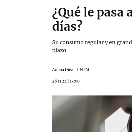
¿Qué le pasa a
días?
Su consumo regular y en grande
plazo
Amaia Díez
NTM
26·11·24
|
13:00