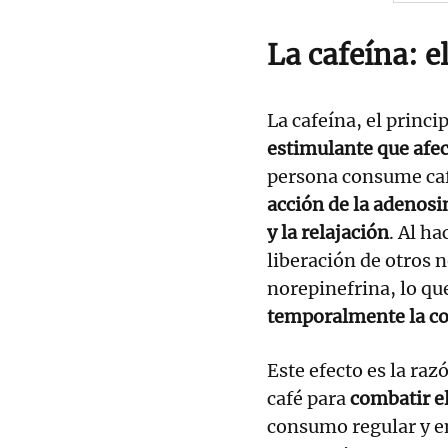
La cafeína: e
La cafeína, el princi
estimulante que afec
persona consume café
acción de la adenosi
y la relajación
. Al h
liberación de otros
norepinefrina, lo qu
temporalmente la co
Este efecto es la ra
café para
combatir el
consumo regular y e