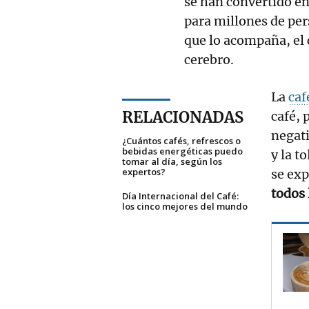
se han convertido en
para millones de pers
que lo acompaña, el 
cerebro.
La
caf
RELACIONADAS
café, 
negat
¿Cuántos cafés, refrescos o
bebidas energéticas puedo
y la t
tomar al día, según los
expertos?
se ex
todos 
Día Internacional del Café:
los cinco mejores del mundo