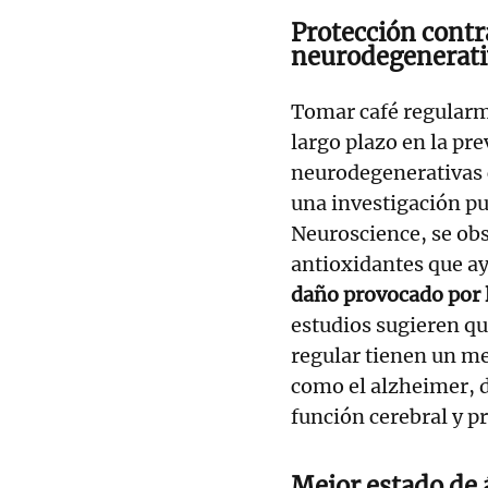
Protección cont
neurodegenerati
Tomar café regularm
largo plazo en la p
neurodegenerativas
una investigación pub
Neuroscience, se obs
antioxidantes que a
daño provocado por l
estudios sugieren q
regular tienen un m
como el alzheimer, d
función cerebral y p
Mejor estado de