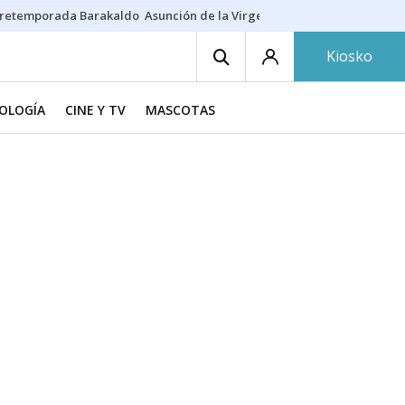
retemporada Barakaldo
Asunción de la Virgen
Casa Targaryen
Gazt
Kiosko
NOLOGÍA
CINE Y TV
MASCOTAS