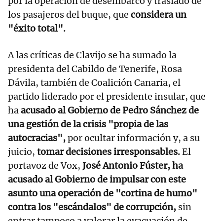
por la operación de desembarco y traslado de
los pasajeros del buque, que
considera un
"éxito total".
A las críticas de Clavijo se ha sumado la
presidenta del Cabildo de Tenerife, Rosa
Dávila, también de Coalición Canaria, el
partido liderado por el presidente insular, que
ha
acusado al Gobierno de Pedro Sánchez de
una gestión de la crisis "propia de las
autocracias",
por ocultar información y, a su
juicio,
tomar decisiones irresponsables.
El
portavoz de Vox,
José Antonio Fúster, ha
acusado al Gobierno de impulsar con este
asunto una operación de "cortina de humo"
contra los "escándalos" de corrupción,
sin
entrar tampoco a valorar la evacuación de