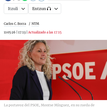
Itzuli
Entzun
Carlos C. Borra
NTM
11·05·26
|
17:13
|
Actualizado a las 17:15
La portavoz del PSOE, Montse Mínguez, en su rueda de