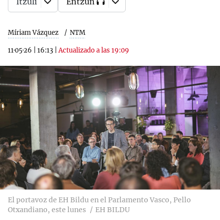
Itzuli
Entzun
Míriam Vázquez
NTM
11·05·26
|
16:13
|
Actualizado a las 19:09
El portavoz de EH Bildu en el Parlamento Vasco, Pello
Otxandiano, este lunes
EH BILDU