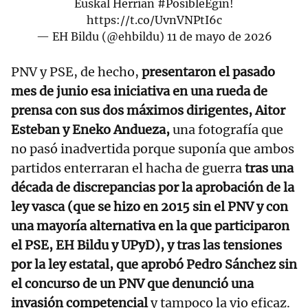
Euskal Herrian
#PosibleEgin
!
https://t.co/UvnVNPtI6c
— EH Bildu (@ehbildu)
11 de mayo de 2026
PNV y PSE, de hecho,
presentaron el pasado
mes de junio esa iniciativa en una rueda de
prensa con sus dos máximos dirigentes, Aitor
Esteban y Eneko Andueza,
una fotografía que
no pasó inadvertida porque suponía que ambos
partidos enterraran el hacha de guerra
tras una
década de discrepancias por la aprobación de la
ley vasca (que se hizo en 2015 sin el PNV y con
una mayoría alternativa en la que participaron
el PSE, EH Bildu y UPyD), y tras las tensiones
por la ley estatal, que aprobó Pedro Sánchez sin
el concurso de un PNV que denunció una
invasión competencial
y tampoco la vio eficaz.