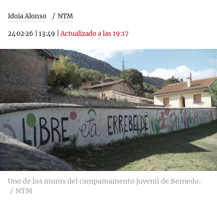
Idoia Alonso
NTM
24·02·26
|
13:49
|
Actualizado a las 19:17
Uno de los muros del campamamento juvenil de Bernedo.
NTM