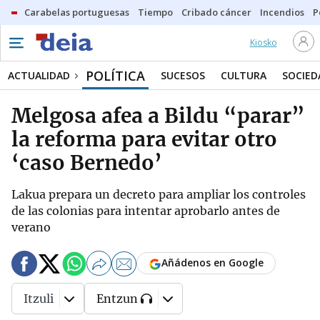
Carabelas portuguesas
Tiempo
Cribado cáncer
Incendios
P
Kiosko
POLÍTICA
ACTUALIDAD
SUCESOS
CULTURA
SOCIED
Melgosa afea a Bildu “parar”
la reforma para evitar otro
‘caso Bernedo’
Lakua prepara un decreto para ampliar los controles
de las colonias para intentar aprobarlo antes de
verano
Añádenos en Google
Itzuli
Entzun