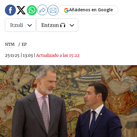
Añádenos en Google
Itzuli
Entzun
NTM
EP
25·11·25
|
13:03
|
Actualizado a las 15:22