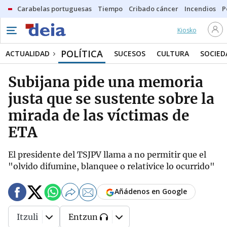
Carabelas portuguesas
Tiempo
Cribado cáncer
Incendios
P
Kiosko
POLÍTICA
ACTUALIDAD
SUCESOS
CULTURA
SOCIED
Subijana pide una memoria
justa que se sustente sobre la
mirada de las víctimas de
ETA
El presidente del TSJPV llama a no permitir que el
"olvido difumine, blanquee o relativice lo ocurrido"
Añádenos en Google
Itzuli
Entzun