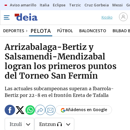
Aviso amarillo
Italia
Eclipse
Terzic
Cruz Gorbeia
Messi
G
Kiosko
PELOTA
DEPORTES
FÚTBOL
BALONCESTO
BILBAO 
Arrizabalaga-Bertiz y
Salsamendi-Mendizabal
logran los primeros puntos
del Torneo San Fermín
Las actuales subcampeonas superan a Ibarrola-
Bertiz por 22-8 en el frontón Ereta de Tafalla
Añádenos en Google
Itzuli
Entzun