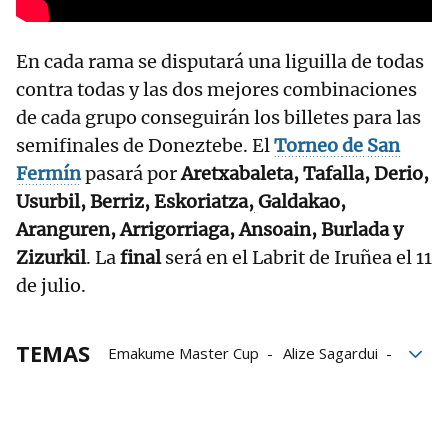
En cada rama se disputará una liguilla de todas
contra todas y las dos mejores combinaciones
de cada grupo conseguirán los billetes para las
semifinales de Doneztebe. El
Torneo
de
San
Fermín
pasará por
Aretxabaleta, Tafalla, Derio,
Usurbil, Berriz, Eskoriatza,
Galdakao,
Aranguren, Arrigorriaga, Ansoain, Burlada y
Zizurkil
. La
final
será en el Labrit de Iruñea el 11
de julio.
TEMAS
Emakume Master Cup
Alize Sagardui
Enara Gaminde
Ainhoa Ruiz de Infante
Itxaso Erasun
Olatz Arrizabalaga