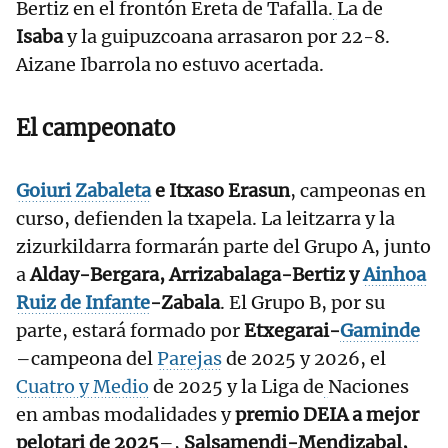
Bertiz en el frontón Ereta de Tafalla.
La de
Isaba
y la guipuzcoana arrasaron por 22-8.
Aizane Ibarrola no estuvo acertada.
El campeonato
Goiuri Zabaleta
e Itxaso Erasun
, campeonas en
curso, defienden la txapela. La leitzarra y la
zizurkildarra formarán parte del Grupo A, junto
a
Alday-Bergara, Arrizabalaga-Bertiz y
Ainhoa
Ruiz de Infante
-Zabala
. El Grupo B, por su
parte, estará formado por
Etxegarai-
Gaminde
–campeona del
Parejas
de 2025 y 2026, el
Cuatro y Medio
de 2025 y la Liga de
Naciones
en ambas modalidades y
premio DEIA a mejor
pelotari de 2025
–,
Salsamendi-Mendizabal,