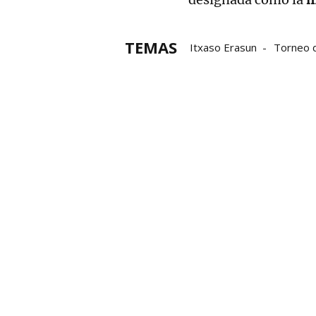
TEMAS
Itxaso Erasun
Torneo 
Andrea Capellán