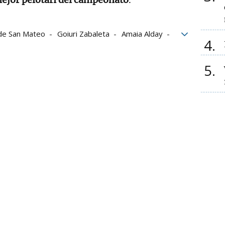
de San Mateo
Goiuri Zabaleta
Amaia Alday
4
5