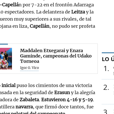
-Capellá
n por 7-22 en el frontón Adarraga
0 espectadores. La delantera de
Leitza
y la
fueron muy superiores a sus rivales, de tal
ojana en liza,
Capellán
, no pudo ser profeta
Maddalen Etxegarai y Enara
Gaminde, campeonas del Udako
LO 
Torneoa
1
Igor G. Vico
2
 inicial
puso los cimientos de una victoria
asada en la seguridad de
Erasun
y la alegría
adora de
Zabaleta
.
Estuvieron 4-16 y 5-19
.
tillera
navarra
, que firmó doce tantos, fue
3
ejor pelotari del campeonato
.