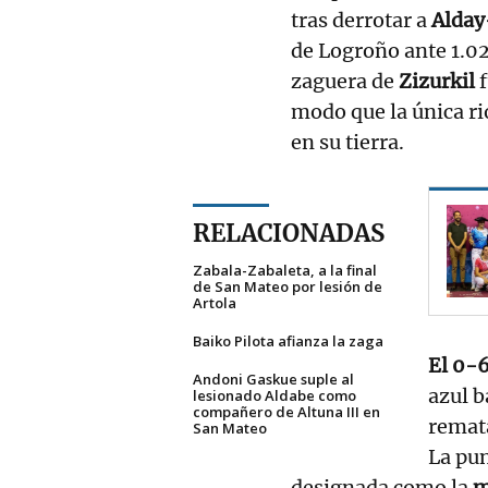
tras derrotar a
Alday
de Logroño ante 1.02
zaguera de
Zizurkil
modo que la única ri
en su tierra.
RELACIONADAS
Zabala-Zabaleta, a la final
de San Mateo por lesión de
Artola
Baiko Pilota afianza la zaga
El 0-6
Andoni Gaskue suple al
azul b
lesionado Aldabe como
compañero de Altuna III en
remat
San Mateo
La pun
designada como la
m