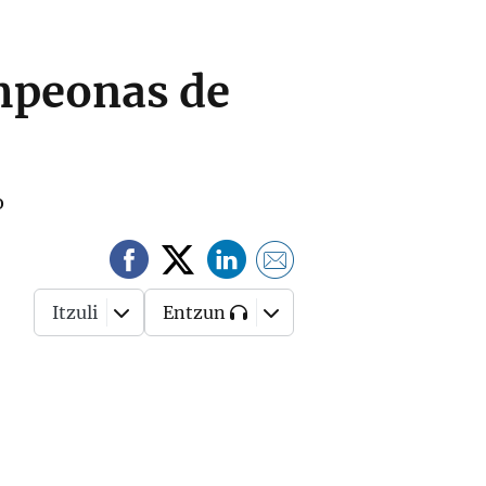
ampeonas de
o
Itzuli
Entzun