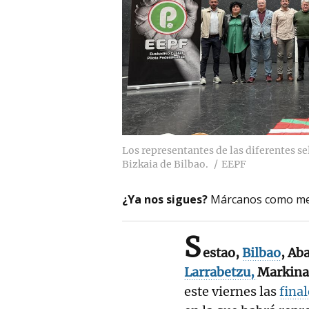
Los representantes de las diferentes se
Bizkaia de Bilbao.
EEPF
¿Ya nos sigues?
Márcanos como me
S
estao,
Bilbao
, Ab
Larrabetzu,
Markina
este viernes las
fina