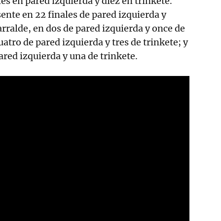
les en pared izquierda y diez en trinkete.
sente en 22 finales de pared izquierda y
arralde, en dos de pared izquierda y once de
cuatro de pared izquierda y tres de trinkete; y
ared izquierda y una de trinkete.