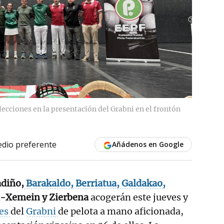
lecciones en la presentación del Grabni en el frontón
dio preferente
Añádenos en Google
adiño,
Barakaldo, Berriatua,
Galdakao,
-Xemein y Zierbena
acogerán este jueves y
les
del
Grabni
de pelota a mano aficionada,