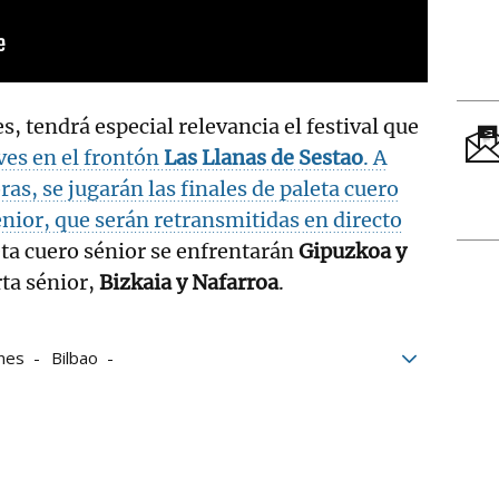
es, tendrá especial relevancia el festival que
ves en el frontón
Las Llanas de Sestao
. A
oras, se jugarán las finales de paleta cuero
énior, que serán retransmitidas en directo
ta cuero sénior se enfrentarán
Gipuzkoa y
rta sénior,
Bizkaia y Nafarroa
.
nes
Bilbao
Pelota Vasca
 Pelota Vasca
de Pelota Vasca