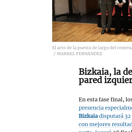
El acto de la puesta de largo del centen
MARKEL FERNÁNDEZ
Bizkaia
, la 
pared izquie
En esta fase final, lo
presencia especialm
Bizkaia
disputará 32
con mejores resultad