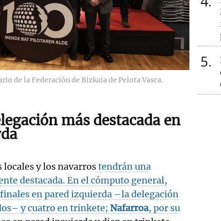
4
5
ario de la Federación de Bizkaia de Pelota Vasca.
delegación más destacada en
rda
s locales y los navarros
tendrán una
ente destacada.
En el cómputo general,
 finales en pared izquierda –la delegación
os– y cuatro en trinkete;
Nafarroa
, por su