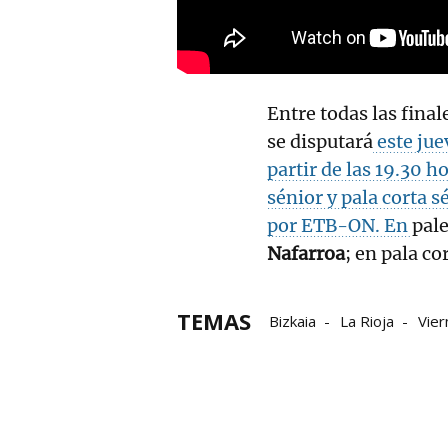
Entre todas las final
se disputará
este jue
partir de las 19.30 h
sénior y pala corta s
por ETB-ON. En
pale
Nafarroa
; en pala co
TEMAS
Bizkaia
La Rioja
Vier
Federación de Bizkaia de 
Federación de Euskadi de
Federación Internacional 