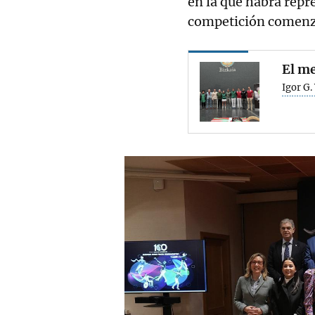
en la que habrá repre
competición comenz
El me
Igor G.