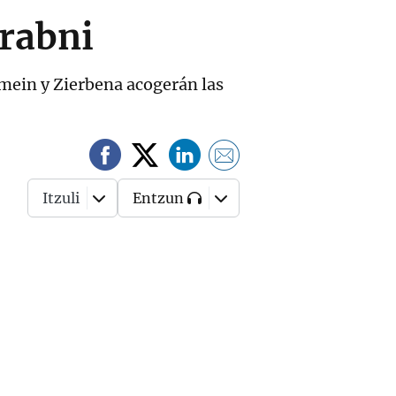
Grabni
mein y Zierbena acogerán las
Itzuli
Entzun