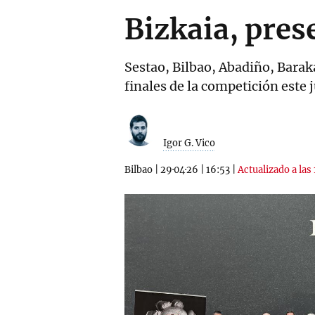
Bizkaia, pres
Sestao, Bilbao, Abadiño, Bara
finales de la competición este 
Igor G. Vico
Bilbao
|
29·04·26
|
16:53
|
Actualizado a las 