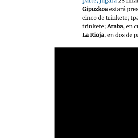
parte, jugará
28 fina
Gipuzkoa
estará pre
cinco de trinkete; Ip
trinkete;
Araba
, en 
La Rioja
, en dos de p