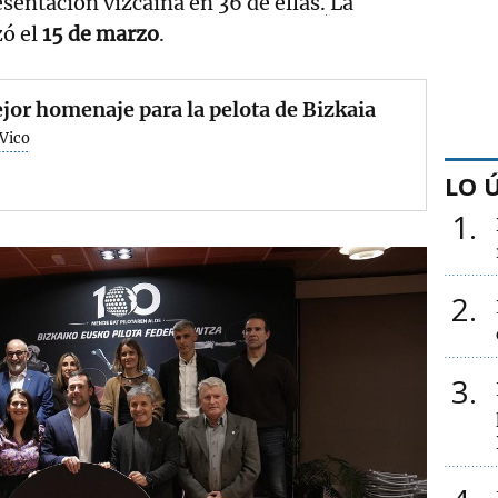
sentación vizcaina en 36 de ellas.
La
ó el
15 de marzo
.
jor homenaje para la pelota de Bizkaia
 Vico
LO 
1
2
3