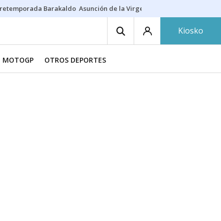
retemporada Barakaldo
Asunción de la Virgen
Casa Targaryen
Gazt
Kiosko
MOTOGP
OTROS DEPORTES