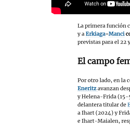
La primera función 
y a
Erkiaga
-
Manci
co
previstas para el 22 
El campo fe
Por otro lado, en la
Eneritz
avanzan desp
y Helena-Frida (15-
delantera titular de
a Ihart (2024) y Fri
e Ihart-Maialen, re