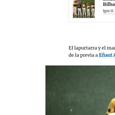
Bilba
Igor G.
El lapurtarra y el ma
de la previa a
Eñaut 