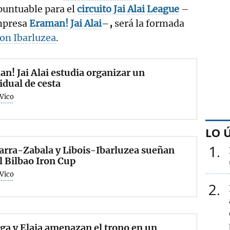
puntuable para el
circuito
Jai Alai League
–
mpresa
Eraman! Jai Alai
–
,
será la formada
Ion Ibarluzea
.
n! Jai Alai estudia organizar un
idual de cesta
 Vico
LO 
1
arra-Zabala y Libois-Ibarluzea sueñan
l Bilbao Iron Cup
 Vico
2
ga y Elaia amenazan el trono en un