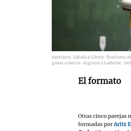
Astelarra-Zabala y Libois-Ibarluzea ava
ganar a García-Argoitia y Laduche-Del
El formato
Otras cinco parejas m
formadas por
Aritz 