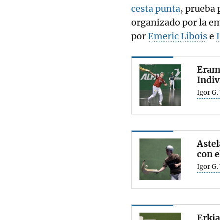
cesta punta
, prueba 
organizado por la e
por
Emeric Libois
e
Erama
Indiv
Igor G.
Astel
con e
Igor G.
Erkia