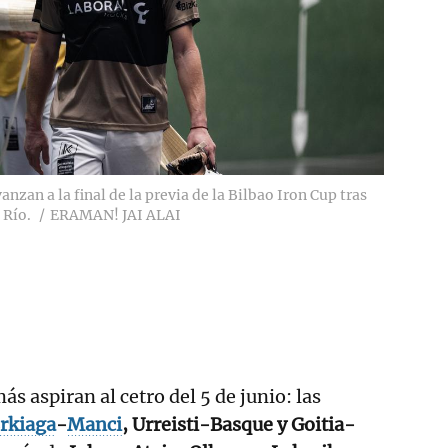
nzan a la final de la previa de la Bilbao Iron Cup tras
 Río.
ERAMAN! JAI ALAI
ás aspiran al cetro del 5 de junio: las
Erkiaga
-
Manci
, Urreisti-Basque y Goitia-