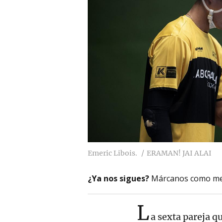
Emeric Libois.
ERAMAN! JAI ALAI
¿Ya nos sigues?
Márcanos como me
L
a sexta pareja q