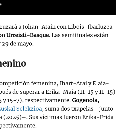
cruzará a Johan-Atain con Libois-Ibarluzea
n Urreisti-Basque.
Las semifinales están
y 29 de mayo.
menino
 competición femenina, Ihart-Arai y Elaia-
ués de superar a Erika-Maia (11-15 y 11-15)
5 y 15-7), respectivamente.
Gogenola,
Euskal Selekzioa
,
suma dos txapelas –junto
da (2025)–. Sus víctimas fueron Erika-Frida
spectivamente.