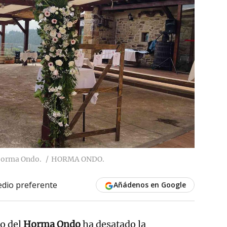
 Horma Ondo.
HORMA ONDO.
dio preferente
Añádenos en Google
do del
Horma Ondo
ha desatado la