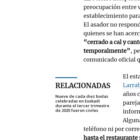
preocupación entre v
establecimiento para
El asador no respond
quienes se han acerc
“cerrado a cal y can
temporalmente”
, p
comunicado oficial qu
El est
RELACIONADAS
Larra
años c
Nueve de cada diez bodas
celebradas en Euskadi
pareja
durante el tercer trimestre
de 2025 fueron civiles
inform
Alguna
teléfono ni por corr
hasta el restaurante 