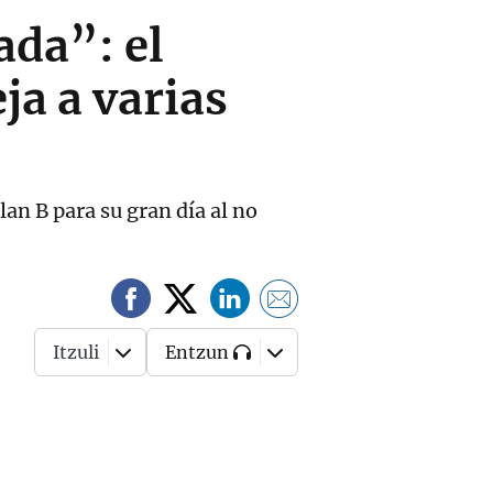
ada”: el
ja a varias
an B para su gran día al no
Itzuli
Entzun