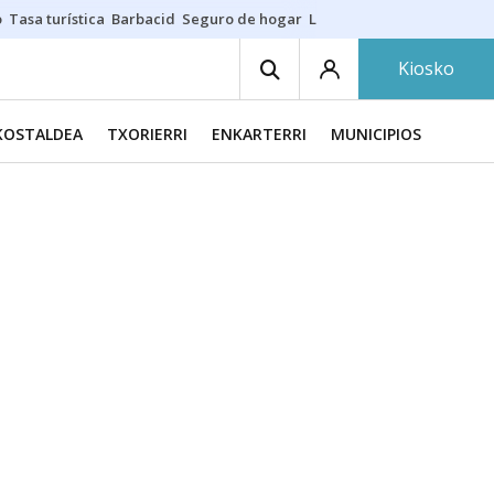
o
Tasa turística
Barbacid
Seguro de hogar
Lío Athletic-Osasuna
Mast
Kiosko
KOSTALDEA
TXORIERRI
ENKARTERRI
MUNICIPIOS