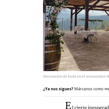
Decoración de boda en el restaurante
¿Ya nos sigues?
Márcanos como me
E
l cierre inespera