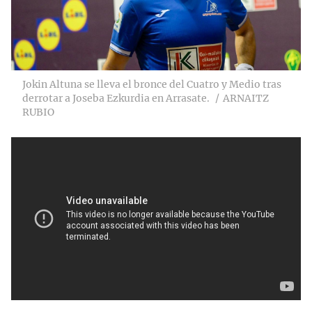
Jokin Altuna se lleva el bronce del Cuatro y Medio tras
derrotar a Joseba Ezkurdia en Arrasate.
ARNAITZ
RUBIO