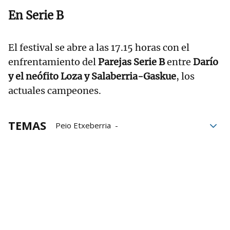
En Serie B
El festival se abre a las 17.15 horas con el
enfrentamiento del
Parejas Serie B
entre
Darío
y el neófito Loza y Salaberria-Gaskue
, los
actuales campeones.
TEMAS
Peio Etxeberria
Liga de Empresas de Pelota a Mano
LEPM
Aspe
Campeonato de Parejas
Joseba Ezkurdia
Jokin Altuna
Beñat Rezusta
Baiko Pilota