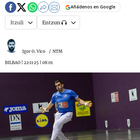
Añádenos en Google
Itzuli
Entzun
Igor G. Vico
NTM
BILBAO
|
22·11·25
|
08:01