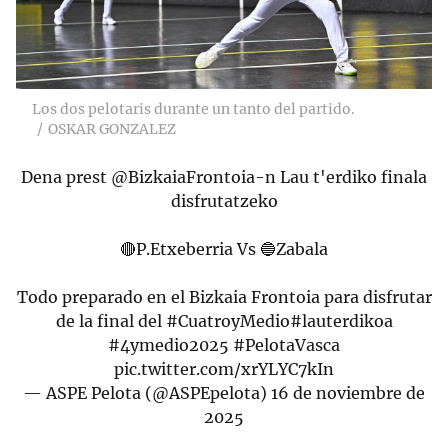
Los dos pelotaris durante un tanto del partido.
OSKAR GONZALEZ
Dena prest
@BizkaiaFrontoia
-n Lau t'erdiko finala
disfrutatzeko
🔴P.Etxeberria Vs 🔵Zabala
Todo preparado en el Bizkaia Frontoia para disfrutar
de la final del
#CuatroyMedio
#lauterdikoa
#4ymedio2025
#PelotaVasca
pic.twitter.com/xrYLYC7kIn
— ASPE Pelota (@ASPEpelota)
16 de noviembre de
2025