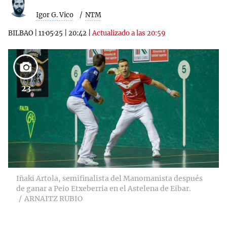
Igor G. Vico
NTM
BILBAO
|
11·05·25
|
20:42
|
Actualizado a las 20:59
23
Iñaki Artola, semifinalista del Manomanista después
de ganar a Peio Etxeberria en el Astelena de Eibar.
ARNAITZ RUBIO