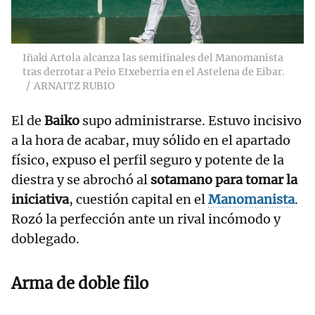
Iñaki Artola alcanza las semifinales del Manomanista
tras derrotar a Peio Etxeberria en el Astelena de Eibar.
ARNAITZ RUBIO
El de
Baiko
supo administrarse. Estuvo incisivo
a la hora de acabar, muy sólido en el apartado
físico, expuso el perfil seguro y potente de la
diestra y se abrochó al
sotamano para tomar la
iniciativa
, cuestión capital en el
Manomanista
.
Rozó la perfección ante un rival incómodo y
doblegado.
Arma de doble filo