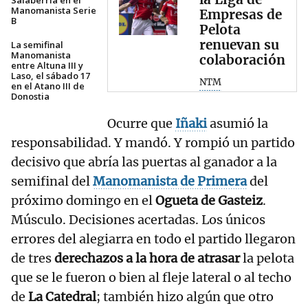
Salaberria en el
Manomanista Serie
Empresas de
B
Pelota
renuevan su
La semifinal
Manomanista
colaboración
entre Altuna III y
Laso, el sábado 17
NTM
en el Atano III de
Donostia
Ocurre que
Iñaki
asumió la
responsabilidad. Y mandó. Y rompió un partido
decisivo que abría las puertas al ganador a la
semifinal del
Manomanista de Primera
del
próximo domingo en el
Ogueta de Gasteiz
.
Músculo. Decisiones acertadas. Los únicos
errores del alegiarra en todo el partido llegaron
de tres
derechazos a la hora de atrasar
la pelota
que se le fueron o bien al fleje lateral o al techo
de
La Catedral
; también hizo algún que otro