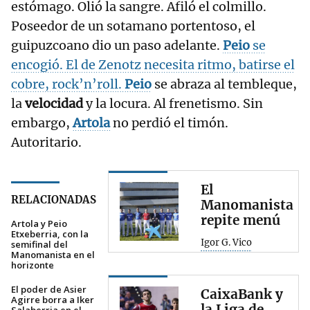
estómago. Olió la sangre. Afiló el colmillo.
Poseedor de un sotamano portentoso, el
guipuzcoano dio un paso adelante.
Peio
se
encogió. El de Zenotz necesita ritmo, batirse el
cobre, rock’n’roll.
Peio
se abraza al tembleque,
la
velocidad
y la locura. Al frenetismo. Sin
embargo,
Artola
no perdió el timón.
Autoritario.
El
RELACIONADAS
Manomanista
repite menú
Artola y Peio
Etxeberria, con la
Igor G. Vico
semifinal del
Manomanista en el
horizonte
El poder de Asier
CaixaBank y
Agirre borra a Iker
la Liga de