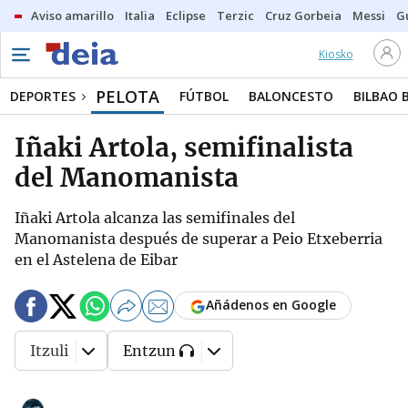
Aviso amarillo
Italia
Eclipse
Terzic
Cruz Gorbeia
Messi
G
Kiosko
PELOTA
DEPORTES
FÚTBOL
BALONCESTO
BILBAO 
Iñaki Artola, semifinalista
del Manomanista
Iñaki Artola alcanza las semifinales del
Manomanista después de superar a Peio Etxeberria
en el Astelena de Eibar
Añádenos en Google
Itzuli
Entzun