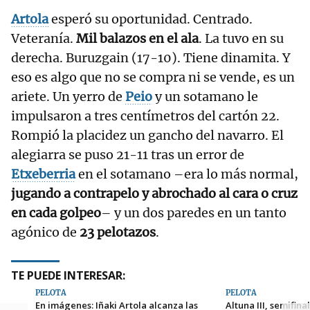
Artola
esperó su oportunidad. Centrado.
Veteranía.
Mil balazos en el ala
. La tuvo en su
derecha. Buruzgain (17-10). Tiene dinamita. Y
eso es algo que no se compra ni se vende, es un
ariete. Un yerro de
Peio
y un sotamano le
impulsaron a tres centímetros del cartón 22.
Rompió la placidez un gancho del navarro. El
alegiarra se puso 21-11 tras un error de
Etxeberria
en el sotamano –era lo más normal,
jugando a contrapelo y abrochado al cara o cruz
en cada golpeo
– y un dos paredes en un tanto
agónico de
23 pelotazos
.
TE PUEDE INTERESAR:
PELOTA
PELOTA
En imágenes: Iñaki Artola alcanza las
Altuna III, semifin