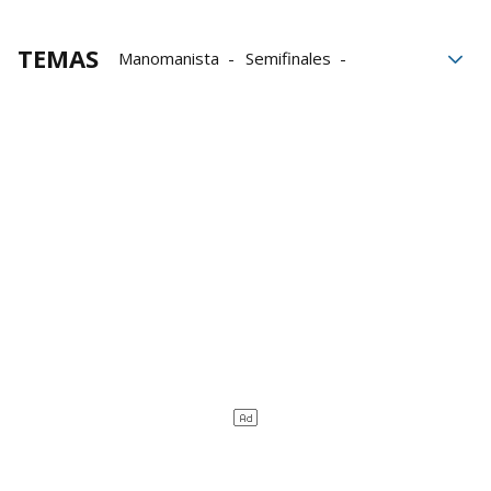
TEMAS
Manomanista
Semifinales
Peio Etxeberria
Eibar
Iñaki Artola
Aspe
Baiko Pilota
Liga de Empresas de Pelota a Mano
LEPM