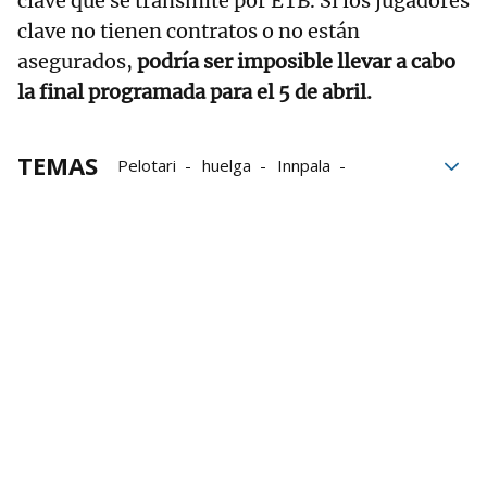
clave que se transmite por ETB. Si los jugadores
clave no tienen contratos o no están
asegurados,
podría ser imposible llevar a cabo
la final programada para el 5 de abril.
TEMAS
Pelotari
huelga
Innpala
Frontón
Pala profesional
contratos
Román Maldonado
Iñaki Urrutia
Ibai Pérez
Iker Gordon
Josu Urkijo
Dan Necol
Pablo Fusto
Esteban Gaubeka
Oier Alkorta
Asier del Río