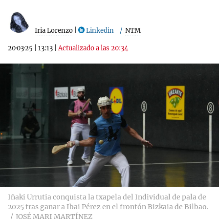
Iria Lorenzo
|
Linkedin
NTM
20·03·25
|
13:13
|
Actualizado a las 20:34
Iñaki Urrutia conquista la txapela del Individual de pala de
2025 tras ganar a Ibai Pérez en el frontón Bizkaia de Bilbao.
JOSÉ MARI MARTÍNEZ