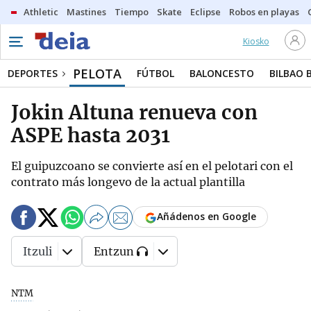
Athletic
Mastines
Tiempo
Skate
Eclipse
Robos en playas
Kiosko
PELOTA
DEPORTES
FÚTBOL
BALONCESTO
BILBAO 
Jokin Altuna renueva con
ASPE hasta 2031
El guipuzcoano se convierte así en el pelotari con el
contrato más longevo de la actual plantilla
Añádenos en Google
Itzuli
Entzun
NTM