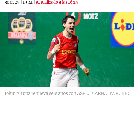
30·01·25
|
19:41
|
Actualizado a las 16:15
Jokin Altuna renueva seis años con ASPE.
ARNAITZ RUBIO