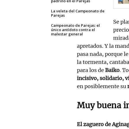
padrino en el Parejas
La veleta del Campeonato de
Parejas
Se pl
Campeonato de Parejas: el
precio
único antídoto contra el
malestar general
mirada
apretados. Y la mand
pasa nada, porque l
la tormenta, cantaba
para los de
Baiko
. T
incisivo, solidario, v
en posiblemente su
m
Muy buena i
El zaguero de Agina