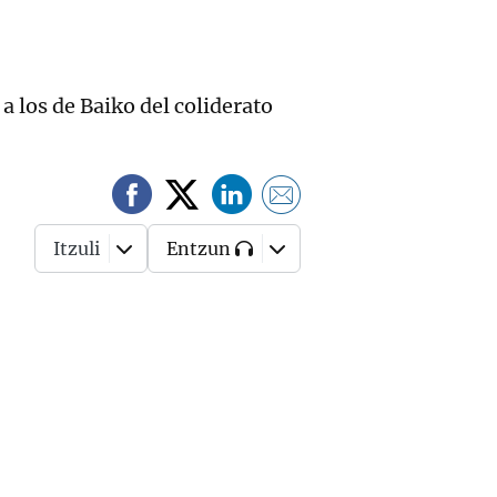
 los de Baiko del coliderato
Itzuli
Entzun