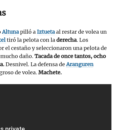
as
o
Altuna
pilló a
Iztueta
al restar de volea un
xel
tiró la pelota con la
derecha
. Los
r el cestaño y seleccionaron una pelota de
on mucho daño.
Tacada de once tantos, ocho
a.
Desnivel. La defensa de
Aranguren
igroso de volea.
Machete.