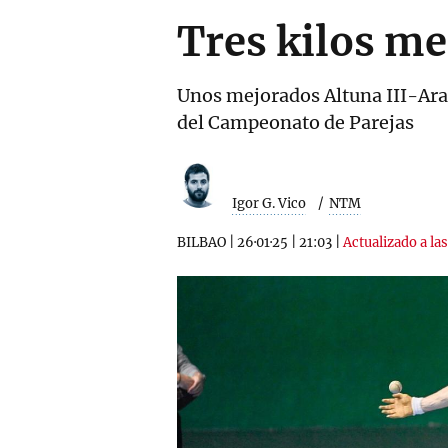
Tres kilos m
Unos mejorados Altuna III-Aran
del Campeonato de Parejas
Igor G. Vico
NTM
BILBAO
|
26·01·25
|
21:03
|
Actualizado a las