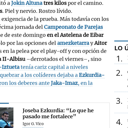
itó a
Jokin
Altuna
tres kilos
por el camino.
s
. Piel y nervio. Rostro lívido.
 exigencia de la prueba. Más todavía con los
décima jornada del
Campeonato de Parejas
ue de este domingo
en el Astelena de Eibar
lo por las opciones del
amezketarra
y
Aitor
LO 
 en la pelea por el play-off y con opción de
1
 II-Albisu
–derrotados el viernes–, sino
-Iztueta
tenía cariz capital a niveles
2
quebrar a los colíderes dejaba a
Ezkurdia-
eron los deberes ante
Jaka-Imaz
, en la
3
Joseba Ezkurdia: “Lo que he
pasado me fortalece”
4
Igor G. Vico