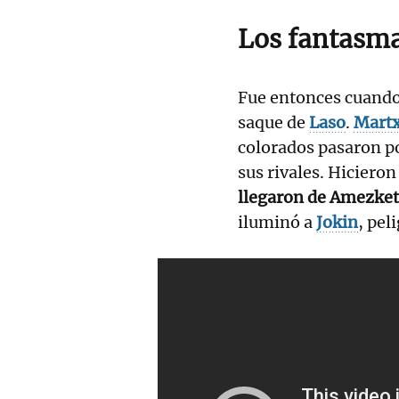
Los fantasm
Fue entonces cuand
saque de
Laso
.
Mart
colorados pasaron po
sus rivales. Hicier
llegaron de Amezket
iluminó a
Jokin
, pel