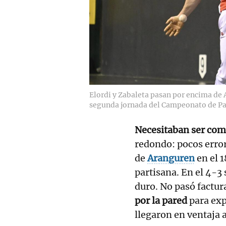
Elordi y Zabaleta pasan por encima de 
segunda jornada del Campeonato de Pa
Necesitaban ser comp
redondo: pocos erro
de
Aranguren
en el 
partisana. En el 4-3 
duro. No pasó factur
por la pared
para exp
llegaron en ventaja a