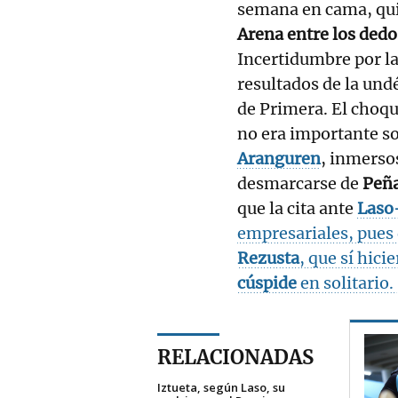
semana en cama, qu
Arena entre los dedo
Incertidumbre por la
resultados de la un
de Primera. El choq
no era importante so
Aranguren
, inmersos
desmarcarse de
Peña
que la cita ante
Laso
empresariales, pues 
Rezusta
, que sí hici
cúspide
en solitario.
RELACIONADAS
Iztueta, según Laso, su