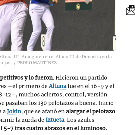
Altuna III-Aranguren en el Atano III de Donostia en la
rejas.
PEDRO MARTÍNEZ
etitivos y lo fueron.
Hicieron un partido
res –el primero de
Altuna
fue en el 16-9 y el
18-12–, muchos aciertos, control, versión
se pasaban los 130 pelotazos a buena. Inicio
a a
Jokin
, que se afanó en
alargar el pelotazo
rimir la zurda de
Iztueta
. Los azules
l
5-7 tras cuatro abrazos en el luminoso.