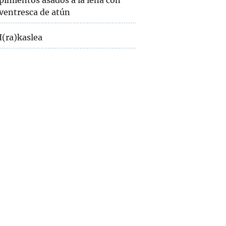
pimientos asados a la leña con
ventresca de atún
I(ra)kaslea