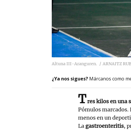
Altuna III-Aranguren.
ARNAITZ RU
¿Ya nos sigues?
Márcanos como me
T
res kilos en una
Pómulos marcados. E
menos en un deportist
La
gastroenteritis
, 