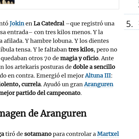
5
antó
Jokin
en
La Catedral
–que registró una
sa entrada– con tres kilos menos. Y la
 afilada. Y hambre lobuna. Y los dientes
íbula tensa. Y le faltaban
tres kilos
, pero no
e quedaban otros 70 de
magia y oficio
. Ante
n los artekaris posturas de
doble a sencillo
odo en contra. Emergió el mejor
Altuna III
:
iolento, currela
. Ayudó un gran
Aranguren
ejor partido del campeonato
.
magen de Aranguren
ga
tiró de
sotamano
para controlar a
Martxel