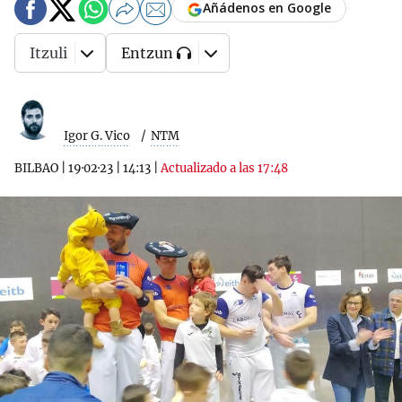
Añádenos en Google
Itzuli
Entzun
Igor G. Vico
NTM
BILBAO
|
19·02·23
|
14:13
|
Actualizado a las 17:48