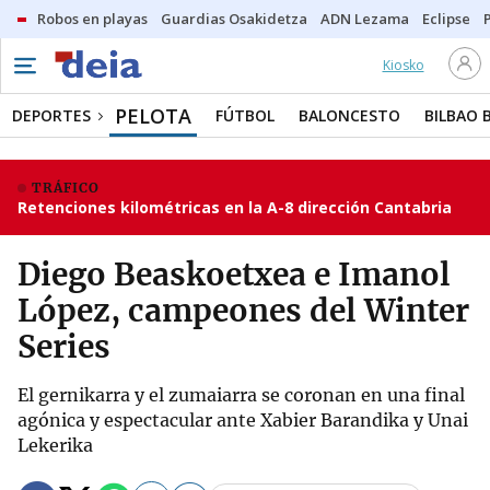
Robos en playas
Guardias Osakidetza
ADN Lezama
Eclipse
Kiosko
PELOTA
DEPORTES
FÚTBOL
BALONCESTO
BILBAO 
TRÁFICO
Retenciones kilométricas en la A-8 dirección Cantabria
Diego Beaskoetxea e Imanol
López, campeones del Winter
Series
El gernikarra y el zumaiarra se coronan en una final
agónica y espectacular ante Xabier Barandika y Unai
Lekerika