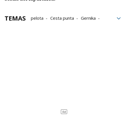
TEMAS
pelota
Cesta punta
Gernika
Imanol López
Diego Beaskoetxea
Xabier Barandika
Unai Lekerika
Eusko Label Winter Series
Jai Alai Winter Series
Eraman! Jai Alai