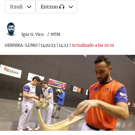
Itzuli
Entzun
Igor G. Vico
NTM
GERNIKA-LUMO
|
14·02·23
|
14:12
|
Actualizado a las 16:01