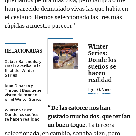
queríamos pelota más viva, pero tampoco me
han parecido demasiado vivas las que había en
el cestaño. Hemos seleccionado las tres más
rápidas a nuestro parecer".
Winter
RELACIONADAS
Series:
Donde los
Xabier Barandika y
sueños se
Unai Lekerika, a la
final del Winter
hacen
Series
realidad
Jean Olharan y
Igor G. Vico
Thibault Basque se
visten de bronce
en el Winter Series
“De las catorce nos han
Winter Series:
Donde los sueños
gustado mucho dos, que tenían
se hacen realidad
un buen toque
. La tercera
seleccionada, en cambio, sonaba bien, pero