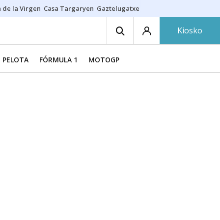
 de la Virgen
Casa Targaryen
Gaztelugatxe
Athletic
Aste Nagusia
C
Kiosko
PELOTA
FÓRMULA 1
MOTOGP