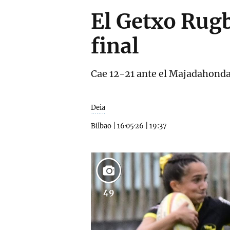
El Getxo Rugb
final
Cae 12-21 ante el Majadahonda y
Deia
Bilbao
|
16·05·26
|
19:37
49