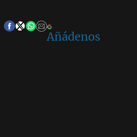
Añádenos
en
Google