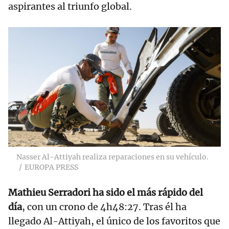
aspirantes al triunfo global.
RELACIONADAS
Nani Roma y Carlos
Sainz revolucionan
el Dakar
Nasser Al-Attiyah realiza reparaciones en su vehículo.
EUROPA PRESS
Mathieu Serradori ha sido el más rápido del
día
, con un crono de 4h48:27. Tras él ha
llegado Al-Attiyah, el único de los favoritos que