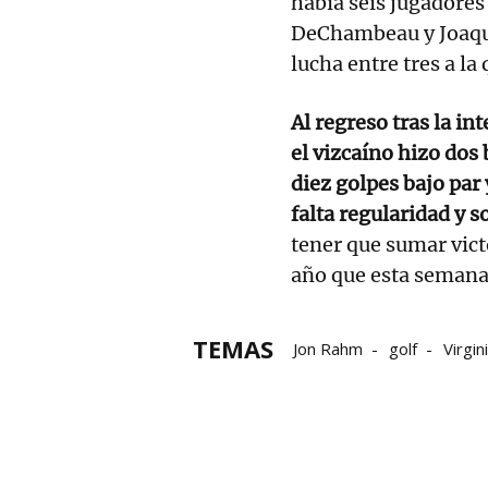
había seis jugadores
DeChambeau y Joaqu
lucha entre tres a la
Al regreso tras la in
el vizcaíno hizo dos
diez golpes bajo par 
falta regularidad y s
tener que sumar victo
año que esta semana
TEMAS
Jon Rahm
golf
Virgin