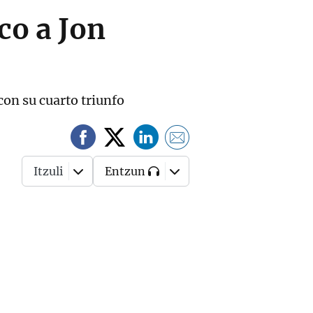
co a Jon
con su cuarto triunfo
Itzuli
Entzun