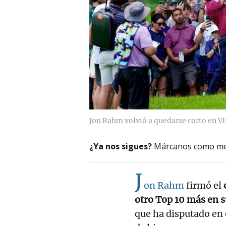
Jon Rahm volvió a quedarse corto en Vi
¿Ya nos sigues?
Márcanos como me
J
on Rahm
firmó el
otro Top 10 más en s
que ha disputado en e