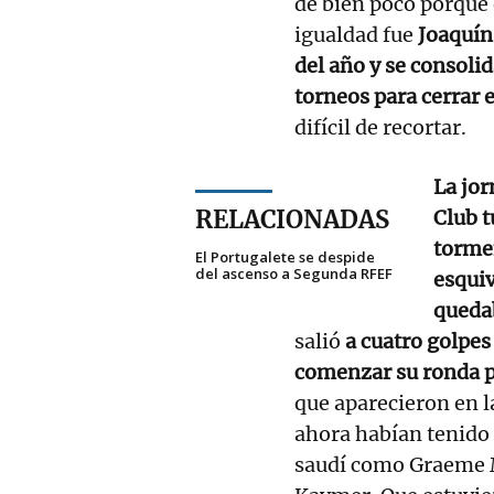
de bien poco porque 
igualdad fue
Joaquín
del año y se consoli
torneos para cerrar 
difícil de recortar.
La jor
RELACIONADAS
Club t
tormen
El Portugalete se despide
del ascenso a Segunda RFEF
esquiv
quedab
salió
a cuatro golpes
comenzar su ronda p
que aparecieron en l
ahora habían tenido
saudí como Graeme 