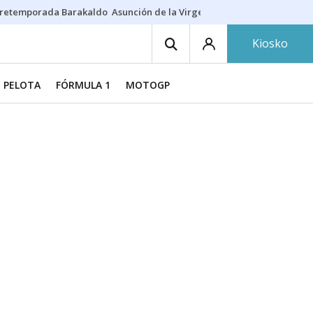
retemporada Barakaldo
Asunción de la Virgen
Casa Targaryen
Gazt
Kiosko
PELOTA
FÓRMULA 1
MOTOGP