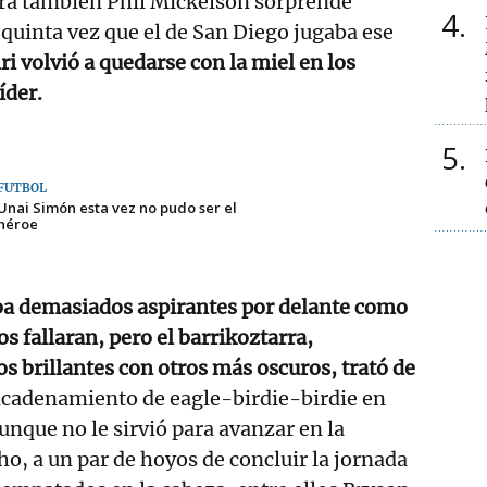
ra también Phil Mickelson sorprende
4
quinta vez que el de San Diego jugaba ese
ri volvió a quedarse con la miel en los
íder.
5
FÚTBOL
Unai Simón esta vez no pudo ser el
héroe
a demasiados aspirantes por delante como
s fallaran, pero el barrikoztarra,
 brillantes con otros más oscuros, trató de
cadenamiento de eagle-birdie-birdie en
unque no le sirvió para avanzar en la
ho, a un par de hoyos de concluir la jornada