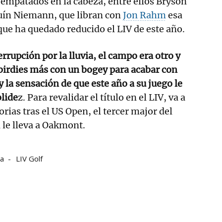
 empatados en la cabeza, entre ellos Bryson
ín Niemann, que libran con
Jon Rahm
esa
 que ha quedado reducido el LIV de este año.
terrupción por la lluvia, el campo era otro y
 birdies más con un bogey para acabar con
y la sensación de que este año a su juego le
olide
z. Para revalidar el título en el LIV, va a
rias tras el US Open, el tercer major del
 le lleva a Oakmont.
ia
LIV Golf