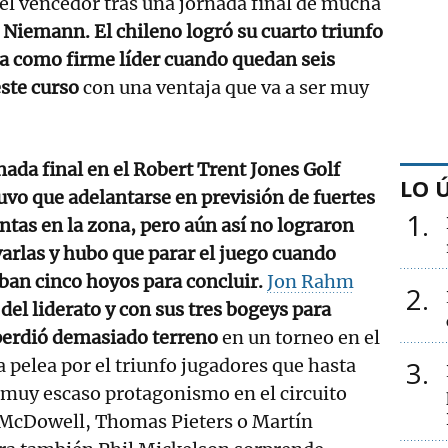
el vencedor tras una jornada final de mucha
 Niemann. El chileno logró su cuarto triunfo
da como firme líder cuando quedan seis
este curso
con una ventaja que va a ser muy
nada final en el Robert Trent Jones Golf
LO 
uvo que adelantarse en previsión de fuertes
1
tas en la zona, pero aún así no lograron
arlas y hubo que parar el juego cuando
an cinco hoyos para concluir.
Jon Rahm
2
 del liderato y con sus tres bogeys para
erdió demasiado terreno
en un torneo en el
a pelea por el triunfo jugadores que hasta
3
 muy escaso protagonismo en el circuito
McDowell, Thomas Pieters o Martín