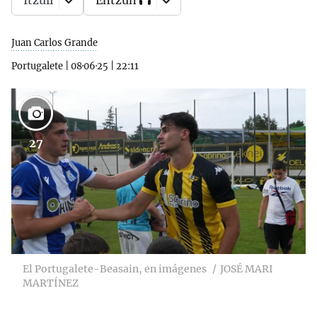
Itzuli
Entzun
Juan Carlos Grande
Portugalete
|
08·06·25
|
22:11
27
El Portugalete-Beasain, en imágenes
JOSÉ MARI
MARTÍNEZ