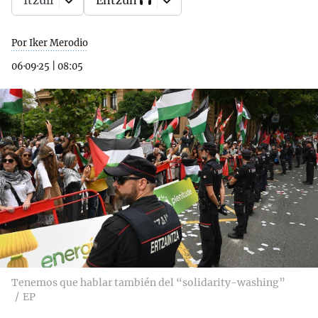
Itzuli
Entzun
Por Iker Merodio
06·09·25
|
08:05
Tenemos que hablar también del “solidarity-washing”
EP