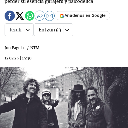
perder su esencia garajera y psicodélica
Añádenos en Google
Itzuli
Entzun
Jon Pagola
NTM
12·02·25
|
15:30