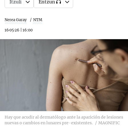
Itzuli
Entzun
Nerea Garay
NTM
16·05·26
|
16:00
Hay que acudir al dermatólogo ante la aparición de lesiones
nuevas o cambios en lunares pre-existentes.
MAGNIFIC