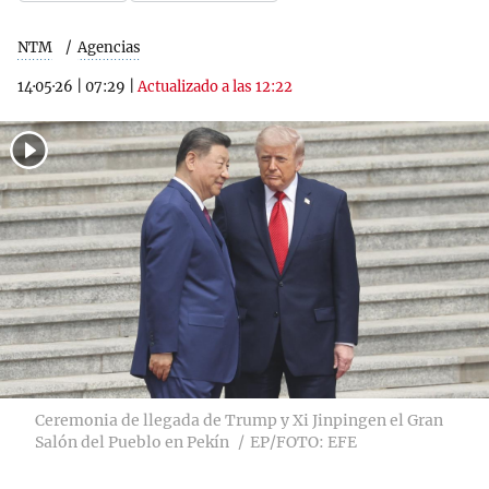
NTM
Agencias
14·05·26
|
07:29
|
Actualizado a las 12:22
Ceremonia de llegada de Trump y Xi Jinpingen el Gran
Salón del Pueblo en Pekín
EP/FOTO: EFE