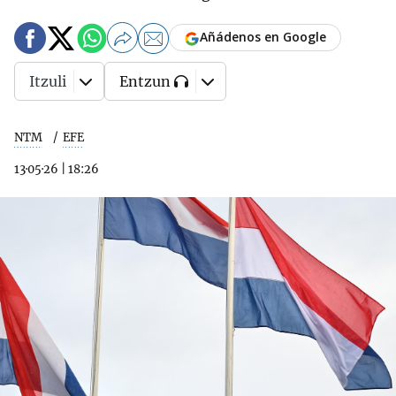
Añádenos en Google
Itzuli
Entzun
NTM
EFE
13·05·26
|
18:26