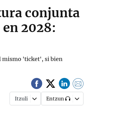
tura conjunta
s en 2028:
 mismo 'ticket', si bien
Itzuli
Entzun