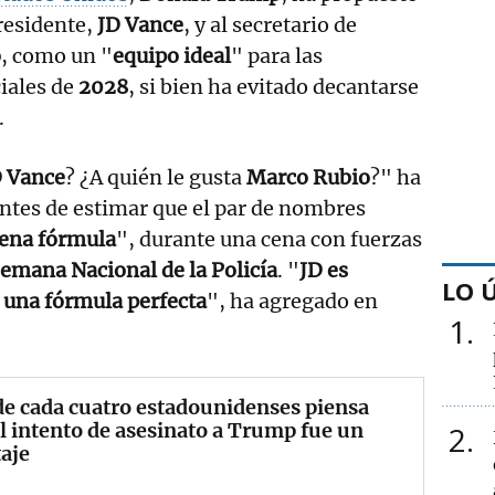
presidente,
JD Vance
, y al secretario de
o
, como un "
equipo ideal
" para las
iales de
2028
, si bien ha evitado decantarse
.
D Vance
? ¿A quién le gusta
Marco Rubio
?" ha
tes de estimar que el par de nombres
ena fórmula
", durante una cena con fuerzas
emana Nacional de la Policía
. "
JD es
LO 
o una fórmula perfecta
", ha agregado en
1
e cada cuatro estadounidenses piensa
l intento de asesinato a Trump fue un
2
aje