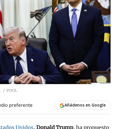
.
POOL
dio preferente
Añádenos en Google
stados Unidos
,
Donald Trump
, ha propuesto