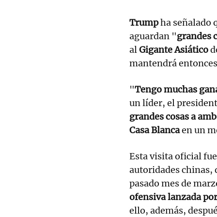
Trump
ha señalado q
aguardan "
grandes 
al
Gigante Asiático
d
mantendrá entonces
"
Tengo muchas ganas
un líder, el presiden
grandes cosas a amb
Casa Blanca
en un me
Esta visita oficial f
autoridades chinas, 
pasado mes de marzo,
ofensiva lanzada por
ello, además, despué