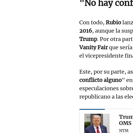
"No hay conf
Con todo,
Rubio
lanz
2016
, aunque la sus
Trump
. Por otra pa
Vanity Fair
que sería
el vicepresidente fi
Este, por su parte, 
conflicto alguno
" en
especulaciones sobre
republicano a las el
Trump
OMS e
NTM