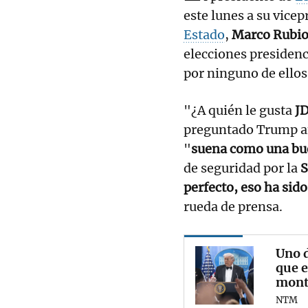
este lunes a su vice
Estado
,
Marco Rubi
elecciones presidenc
por ninguno de ellos
"¿A quién le gusta
J
preguntado Trump an
"
suena como una bu
de seguridad por la
S
perfecto, eso ha sid
rueda de prensa.
Uno d
que e
mont
NTM