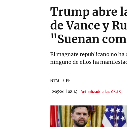
Trump abre la
de Vance y Ru
"Suenan com
El magnate republicano no ha de
ninguno de ellos ha manifestad
NTM
EP
12·05·26
|
08:14
|
Actualizado a las 08:18