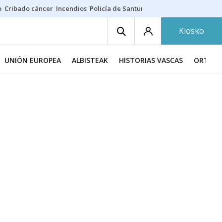
o
Cribado cáncer
Incendios
Policía de Santurtzi
Aeropuerto de Bilba
Kiosko
UNIÓN EUROPEA
ALBISTEAK
HISTORIAS VASCAS
ORTZAD