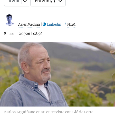
Itzuli
Entzun
Asier Medina
|
Linkedin
NTM
Bilbao
|
12·05·26
|
08:56
Karlos Arguiñano en su entrevista con Glória Serra