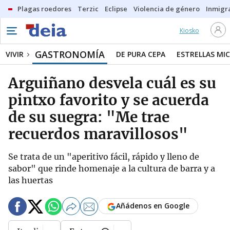
Plagas roedores
Terzic
Eclipse
Violencia de género
Inmigra
Kiosko
GASTRONOMÍA
VIVIR
DE PURA CEPA
ESTRELLAS MIC
Arguiñano desvela cuál es su
pintxo favorito y se acuerda
de su suegra: "Me trae
recuerdos maravillosos"
Se trata de un "aperitivo fácil, rápido y lleno de
sabor" que rinde homenaje a la cultura de barra y a
las huertas
Añádenos en Google