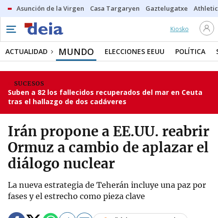
Asunción de la Virgen
Casa Targaryen
Gaztelugatxe
Athletic
Kiosko
MUNDO
ACTUALIDAD
ELECCIONES EEUU
POLÍTICA
SUCESOS
Suben a 82 los fallecidos recuperados del mar en Ceuta
tras el hallazgo de dos cadáveres
Irán propone a EE.UU. reabrir
Ormuz a cambio de aplazar el
diálogo nuclear
La nueva estrategia de Teherán incluye una paz por
fases y el estrecho como pieza clave