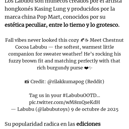
Los Labubu son muñecos creados por el artista
hongkonés Kasing Lung y producidos por la
marca china Pop Mart, conocidos por su
estética peculiar, entre lo tierno y lo grotesco.
Fall vibes never looked this cozy 🍂☕ Meet Chestnut
Cocoa Labubu — the softest, warmest little
companion for sweater weather! He’s rocking his
fuzzy brown fit and matching perfectly with that
rich burgundy purse ❤️✨
📸 Credit: @rilakkumapog (Reddit)
Tag us in your
#LabubuOOTD
…
pic.twitter.com/wM8mQseKdH
— Labubu (@labubutoys)
9 de octubre de 2025
Su popularidad
radica en las
ediciones