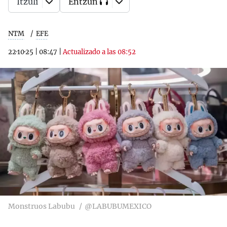
Itzuli
Entzun
NTM
EFE
22·10·25
|
08:47
|
Actualizado a las 08:52
Monstruos Labubu
@LABUBUMEXICO