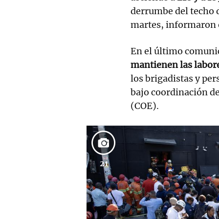
derrumbe del techo d
martes, informaron 
En el último comunic
mantienen las labore
los brigadistas y pe
bajo coordinación d
(COE).
21