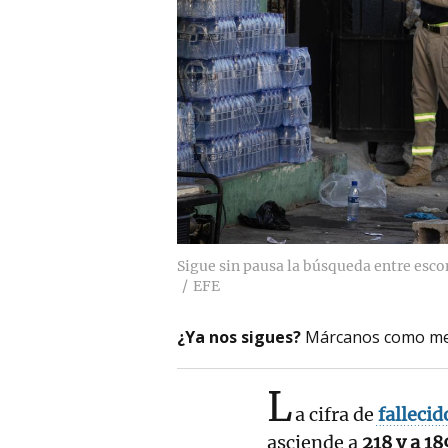
Sigue sin pausa la búsqueda entre esc
EFE
¿Ya nos sigues?
Márcanos como me
L
a cifra de
fallecid
asciende a
218 y a 1