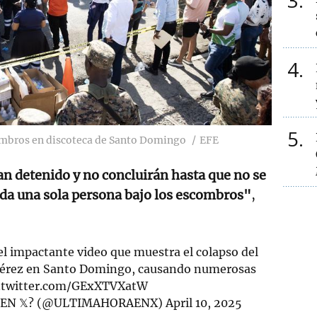
3
4
5
ombros en discoteca de Santo Domingo
EFE
an detenido y no concluirán hasta que no se
da una sola persona bajo los escombros"
,
 el impactante video que muestra el colapso del
Pérez en Santo Domingo, causando numerosas
c.twitter.com/GExXTVXatW
 EN 𝕏? (@ULTIMAHORAENX)
April 10, 2025