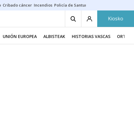
o
Cribado cáncer
Incendios
Policía de Santurtzi
Aeropuerto de Bilba
Kiosko
UNIÓN EUROPEA
ALBISTEAK
HISTORIAS VASCAS
ORTZAD