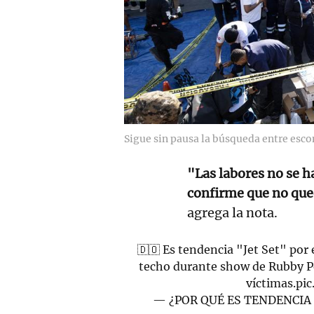
Sigue sin pausa la búsqueda entre esc
"Las labores no se h
confirme que no que
agrega la nota.
🇩🇴 Es tendencia "Jet Set" por
techo durante show de Rubby 
víctimas.
pi
— ¿POR QUÉ ES TENDENCIA