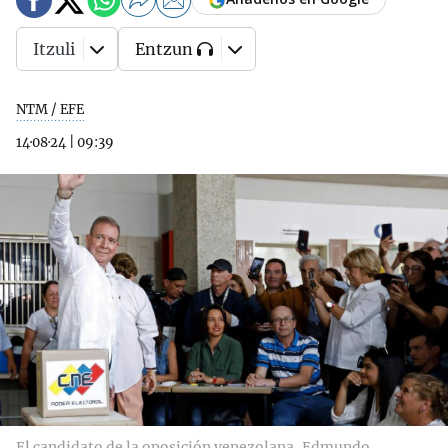
Itzuli
Entzun
NTM / EFE
14·08·24
|
09:39
El candidato de la oposición venezolana, Edmundo