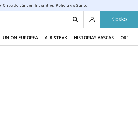
o
Cribado cáncer
Incendios
Policía de Santurtzi
Aeropuerto de Bilba
Kiosko
UNIÓN EUROPEA
ALBISTEAK
HISTORIAS VASCAS
ORTZAD