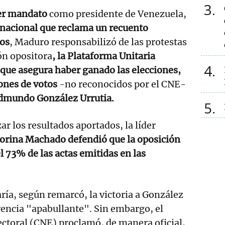
3
cer mandato
como presidente de Venezuela,
rnacional que reclama un recuento
tos
, Maduro responsabilizó de las protestas
ión opositora
, la Plataforma Unitaria
4
que asegura haber ganado las elecciones,
ones de votos
-no reconocidos por el CNE-
dmundo González Urrutia.
5
ar los resultados aportados, la líder
orina Machado defendió que la oposición
l 73% de las actas emitidas en las
ría, según remarcó, la victoria a González
rencia "apabullante". Sin embargo, el
ctoral (CNE) proclamó, de manera oficial,