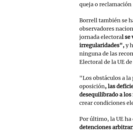
queja o reclamación 
Borrell también se h
observadores naciona
jornada electora
l se
irregularidades",
y h
ninguna de las reco
Electoral de la UE de
"Los obstáculos a la 
oposición
, las defic
desequilibrado a lo
crear condiciones el
Por último, la UE h
detenciones arbitrar