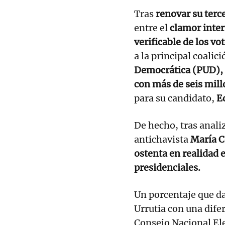
Tras
renovar su ter
entre el
clamor inte
verificable de los vo
a la principal coalic
Democrática (PUD), 
con más de seis mill
para su candidato,
E
De hecho, tras analiz
antichavista
María C
ostenta en realidad e
presidenciales.
Un porcentaje que da
Urrutia con una dife
Consejo Nacional Ele