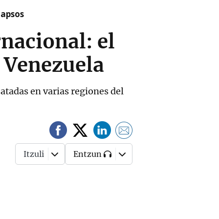
lapsos
rnacional: el
n Venezuela
atadas en varias regiones del
Itzuli
Entzun