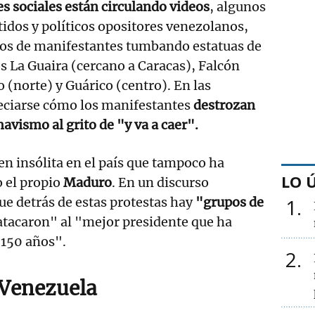
es sociales están circulando videos
, algunos
idos y políticos opositores venezolanos,
os de manifestantes tumbando estatuas de
s La Guaira (cercano a Caracas), Falcón
 (norte) y Guárico (centro). En las
ciarse cómo los manifestantes
destrozan
avismo al grito de "y va a caer".
en insólita en el país que tampoco ha
LO 
o el propio
Maduro
. En un discurso
ue detrás de estas protestas hay
"grupos de
1
atacaron" al "mejor presidente que ha
 150 años".
2
 Venezuela