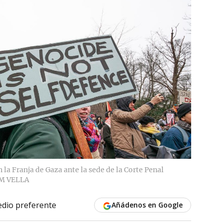
n la Franja de Gaza ante la sede de la Corte Penal
M VELLA
dio preferente
Añádenos en Google