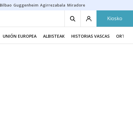
Bilbao
Guggenheim
Agirrezabala
Miradores en Bilbao
Arrese
Sequí
Kiosko
UNIÓN EUROPEA
ALBISTEAK
HISTORIAS VASCAS
ORTZAD