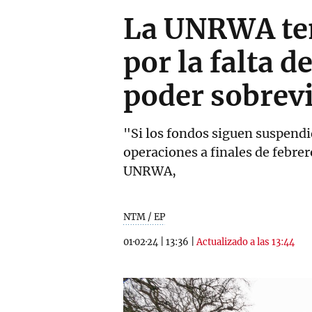
La UNRWA tem
por la falta d
poder sobrev
"Si los fondos siguen suspend
operaciones a finales de febrer
UNRWA,
NTM / EP
01·02·24
|
13:36
|
Actualizado a las 13:44