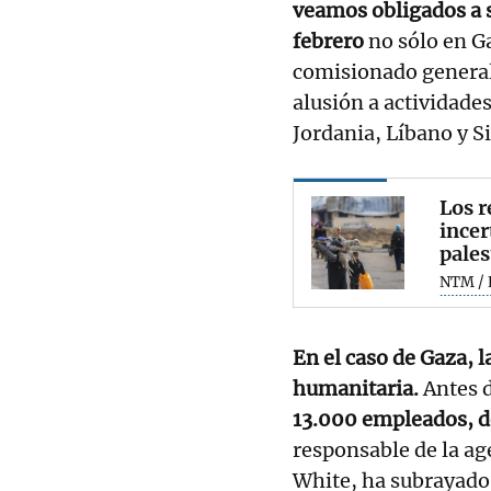
veamos obligados a s
febrero
no sólo en Ga
comisionado general
alusión a actividade
Jordania, Líbano y Si
Los r
incer
pales
NTM / 
En el caso de Gaza,
humanitaria.
Antes d
13.000 empleados, de
responsable de la ag
White, ha subrayado 