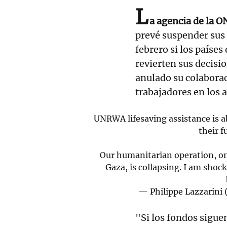
L
a agencia de la 
prevé suspender sus 
febrero si los paíse
revierten sus decisi
anulado su colaborac
trabajadores en los 
UNRWA lifesaving assistance is a
their 
Our humanitarian operation, on 
Gaza, is collapsing. I am shoc
— Philippe Lazzarini
"Si los fondos sigue