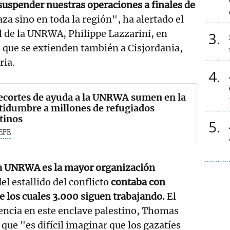
uspender nuestras operaciones a finales de
za sino en toda la región", ha alertado el
 de la UNRWA, Philippe Lazzarini, en
3
s que se extienden también a Cisjordania,
ria.
4
ecortes de ayuda a la UNRWA sumen en la
tidumbre a millones de refugiados
tinos
5
EFE
 la UNRWA es la mayor organización
el estallido del conflicto
contaba con
 los cuales 3.000 siguen trabajando.
El
encia en este enclave palestino, Thomas
que "es difícil imaginar que los gazatíes