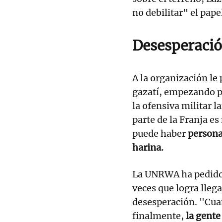
no debilitar" el pa
Desesperaci
A la organización le 
gazatí, empezando po
la ofensiva militar l
parte de la Franja e
puede haber
persona
harina.
La UNRWA ha pedido e
veces que logra lleg
desesperación. "Cua
finalmente,
la gente