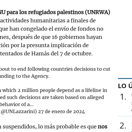
ONU para los refugiados palestinos (UNRWA)
actividades humanitarias a finales de
s que han congelado el envío de fondos no
ones, después de que 16 gobiernos hayan
ión por la presunta implicación de
atentados de Hamás del 7 de octubre.
bout to end following countries decisions to cut
funding to the Agency.
LO 
which 2 million people depend as a lifeline in
1
ked such decisions are taken based on alleged
behavior of a…
 (@UNLazzarini)
27 de enero de 2024
2
n suspendidos, lo más probable es que
nos