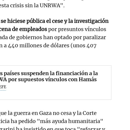
esta crisis sin la UNRWA".
e
se hiciese pública el cese y la investigación
ecena de empleados
por presuntos vínculos
cada de gobiernos han optado por paralizar
n a 440 millones de dólares (unos 407
s países suspenden la financiación a la
A por supuestos vínculos con Hamás
EFE
 la guerra en Gaza no cesa y la Corte
sticia ha pedido "más ayuda humanitaria"
zarini ha insistido en que toca "reforzar y