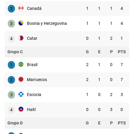
Canadá
1
1
1
4
2
Bosnia y Herzegovina
1
1
1
4
3
Catar
0
1
2
1
4
Grupo C
G
E
P
PTS
Brasil
2
1
0
7
1
Marruecos
2
1
0
7
2
Escocia
1
0
2
3
3
Haití
0
0
3
0
4
Grupo D
G
E
P
PTS