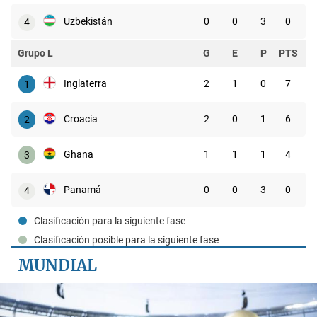
Uzbekistán
0
0
3
0
4
Grupo L
G
E
P
PTS
Inglaterra
2
1
0
7
1
Croacia
2
0
1
6
2
Ghana
1
1
1
4
3
Panamá
0
0
3
0
4
Clasificación para la siguiente fase
Clasificación posible para la siguiente fase
MUNDIAL