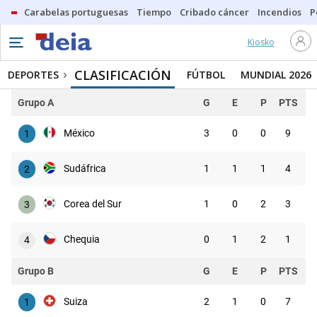
Carabelas portuguesas
Tiempo
Cribado cáncer
Incendios
P
Kiosko
CLASIFICACIÓN
DEPORTES
FÚTBOL
MUNDIAL 2026
Grupo A
G
E
P
PTS
México
3
0
0
9
1
Sudáfrica
1
1
1
4
2
Corea del Sur
1
0
2
3
3
Chequia
0
1
2
1
4
Grupo B
G
E
P
PTS
Suiza
2
1
0
7
1