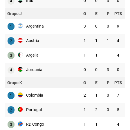
Irak
0
0
3
0
4
Grupo J
G
E
P
PTS
Argentina
3
0
0
9
1
Austria
1
1
1
4
2
Argelia
1
1
1
4
3
Jordania
0
0
3
0
4
Grupo K
G
E
P
PTS
Colombia
2
1
0
7
1
Portugal
1
2
0
5
2
RD Congo
1
1
1
4
3