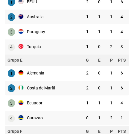
EEUU
2
0
1
6
1
Australia
1
1
1
4
2
Paraguay
1
1
1
4
3
Turquía
1
0
2
3
4
Grupo E
G
E
P
PTS
Alemania
2
0
1
6
1
Costa de Marfil
2
0
1
6
2
Ecuador
1
1
1
4
3
Curazao
0
1
2
1
4
Grupo F
G
E
P
PTS