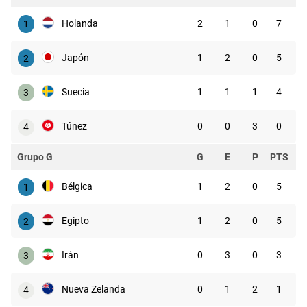
Holanda
2
1
0
7
1
Japón
1
2
0
5
2
Suecia
1
1
1
4
3
Túnez
0
0
3
0
4
Grupo G
G
E
P
PTS
Bélgica
1
2
0
5
1
Egipto
1
2
0
5
2
Irán
0
3
0
3
3
Nueva Zelanda
0
1
2
1
4