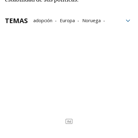
TEMAS
adopción
Europa
Noruega
Crecimiento
evolución
España
pxve
Movilidad eléctrica