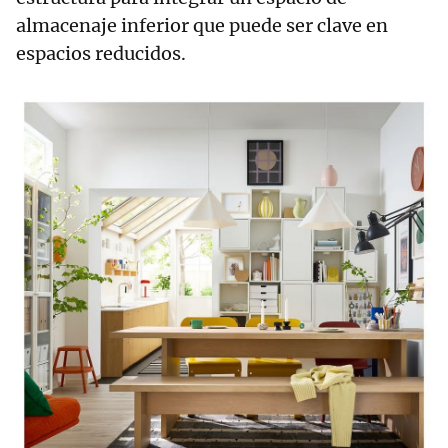
almacenaje inferior que puede ser clave en
espacios reducidos.
RELACIONADAS
La mesa de
madera de Ikea
que es perfecta
para tu casa: "Son
muy cómodas y
quedan genial"