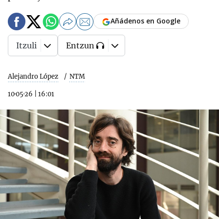
Añádenos en Google
Itzuli
Entzun
Alejandro López
NTM
10·05·26
|
16:01