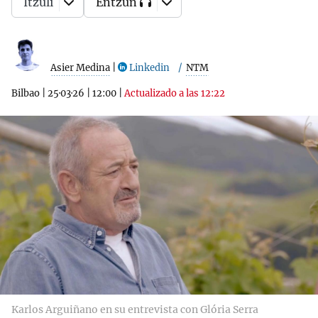
Itzuli
Entzun
Asier Medina
|
Linkedin
NTM
Bilbao
|
25·03·26
|
12:00
|
Actualizado a las 12:22
Karlos Arguiñano en su entrevista con Glória Serra