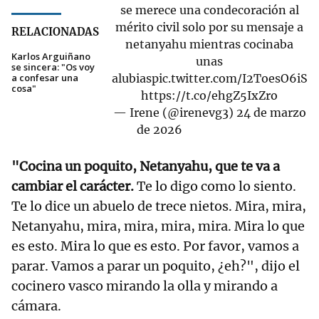
se merece una condecoración al
mérito civil solo por su mensaje a
RELACIONADAS
netanyahu mientras cocinaba
Karlos Arguiñano
unas
se sincera: "Os voy
a confesar una
alubias
pic.twitter.com/I2ToesO6iS
cosa"
https://t.co/ehgZ5IxZro
— Irene (@irenevg3)
24 de marzo
de 2026
"Cocina un poquito, Netanyahu, que te va a
cambiar el carácter.
Te lo digo como lo siento.
Te lo dice un abuelo de trece nietos. Mira, mira,
Netanyahu, mira, mira, mira, mira. Mira lo que
es esto. Mira lo que es esto. Por favor, vamos a
parar. Vamos a parar un poquito, ¿eh?", dijo el
cocinero vasco mirando la olla y mirando a
cámara.