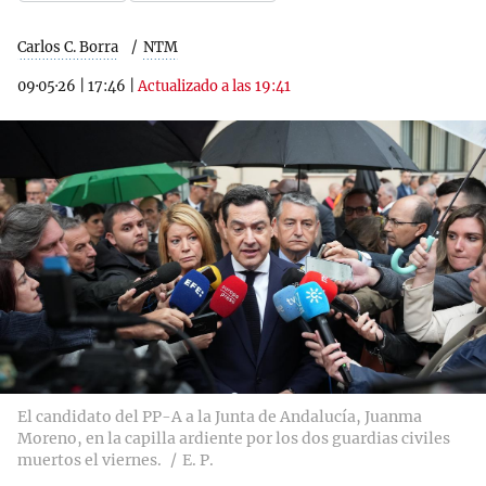
Carlos C. Borra
NTM
09·05·26
|
17:46
|
Actualizado a las 19:41
El candidato del PP-A a la Junta de Andalucía, Juanma
Moreno, en la capilla ardiente por los dos guardias civiles
muertos el viernes.
E. P.