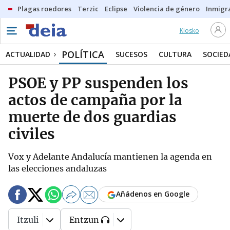
Plagas roedores
Terzic
Eclipse
Violencia de género
Inmigra
Kiosko
POLÍTICA
ACTUALIDAD
SUCESOS
CULTURA
SOCIED
PSOE y PP suspenden los
actos de campaña por la
muerte de dos guardias
civiles
Vox y Adelante Andalucía mantienen la agenda en
las elecciones andaluzas
Añádenos en Google
Itzuli
Entzun