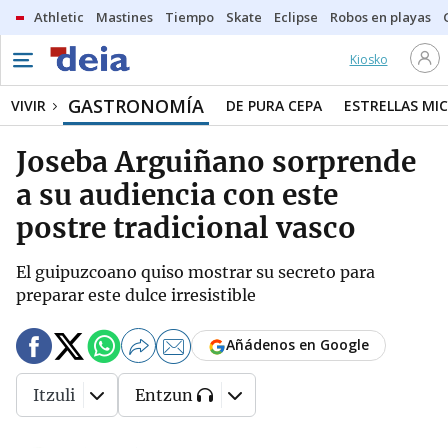
Athletic
Mastines
Tiempo
Skate
Eclipse
Robos en playas
Kiosko
GASTRONOMÍA
VIVIR
DE PURA CEPA
ESTRELLAS MIC
Joseba Arguiñano sorprende
a su audiencia con este
postre tradicional vasco
El guipuzcoano quiso mostrar su secreto para
preparar este dulce irresistible
Añádenos en Google
Itzuli
Entzun